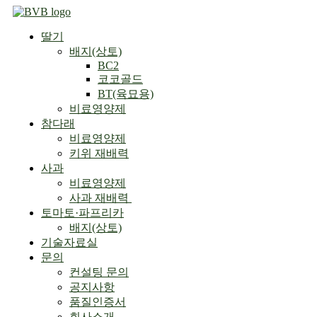
Skip
to
딸기
content
배지(상토)
BC2
코코골드
BT(육묘용)
비료영양제
참다래
비료영양제
키위 재배력
사과
비료영양제
사과 재배력 ​
토마토·파프리카
배지(상토)
기술자료실
문의
컨설팅 문의
공지사항
품질인증서
회사소개