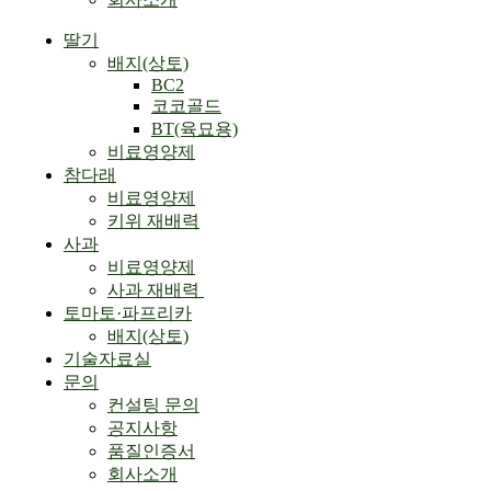
Menu
딸기
배지(상토)
BC2
코코골드
BT(육묘용)
비료영양제
참다래
비료영양제
키위 재배력
사과
비료영양제
사과 재배력 ​
토마토·파프리카
배지(상토)
기술자료실
문의
컨설팅 문의
공지사항
품질인증서
회사소개