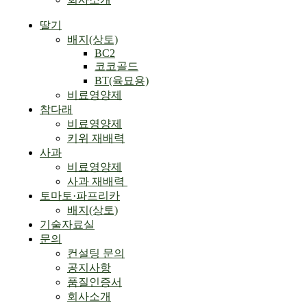
Menu
딸기
배지(상토)
BC2
코코골드
BT(육묘용)
비료영양제
참다래
비료영양제
키위 재배력
사과
비료영양제
사과 재배력 ​
토마토·파프리카
배지(상토)
기술자료실
문의
컨설팅 문의
공지사항
품질인증서
회사소개