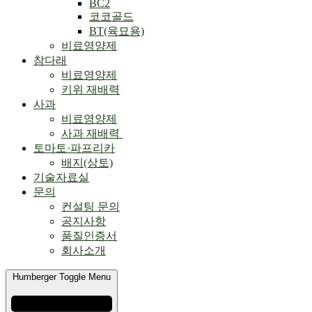
BC2
코코골드
BT(육묘용)
비료영양제
참다래
비료영양제
키위 재배력
사과
비료영양제
사과 재배력 ​
토마토·파프리카
배지(상토)
기술자료실
문의
컨설팅 문의
공지사항
품질인증서
회사소개
Humberger Toggle Menu