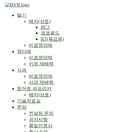
Skip
to
딸기
content
배지(상토)
BC2
코코골드
BT(육묘용)
비료영양제
참다래
비료영양제
키위 재배력
사과
비료영양제
사과 재배력 ​
토마토·파프리카
배지(상토)
기술자료실
문의
컨설팅 문의
공지사항
품질인증서
회사소개