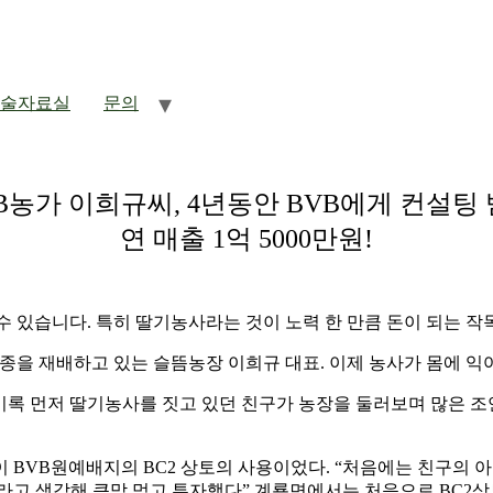
술자료실
문의
!
B농가 이희규씨, 4년동안 BVB에게 컨설팅
연 매출 1억 5000만원!
수 있습니다
.
특히 딸기농사라는 것이 노력 한 만큼 돈이 되는 작
종을 재배하고 있는 슬뜸농장 이희규 대표
.
이제 농사가 몸에 익
비록 먼저 딸기농사를 짓고 있던 친구가 농장을 둘러보며 많은 조
이
BVB
원예배지의
BC2
상토의 사용이었다
. “
처음에는 친구의 
라고 생각해 큰맘 먹고 투자했다
”
계룡면에서는 처음으로
BC2
상