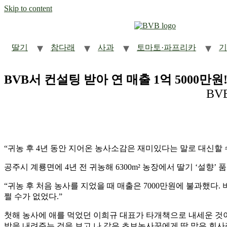
Skip to content
딸기
참다래
사과
토마토·파프리카
기
BVB서 컨설팅 받아 연 매출 1억 5000만원
BV
“
귀농 후
4
년 동안 지어온 농사소감은 재미있다는 말로 대신할 
공주시 계룡면에
4
년 전 귀농해
6300m²
농장에서 딸기
‘
설향
’
품
“
귀농 후 처음 농사를 지었을 때 매출은
7000
만원에 불과했다
.
쩔 수가 없었다
.”
첫해 농사에 애를 먹었던 이희규 대표가 타개책으로 내세운 것
방을 내려주는 것을 보고 나 같은 초보농사꾼에게 딱 맞은 회사