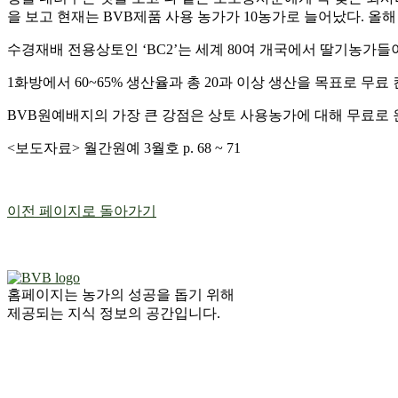
을 보고 현재는
BVB
제품 사용 농가가
10
농가로 늘어났다
.
올해
수경재배 전용상토인
‘BC2’
는 세계
80
여 개국에서 딸기농가들이
1
화방에서
60~65%
생산율과 총
20
과 이상 생산을 목표로 무료
BVB
원예배지의 가장 큰 강점은 상토 사용농가에 대해 무료로
<
보도자료
>
월간원예
3
월호
p. 68 ~ 71
이전 페이지로 돌아가기
홈페이지는 농가의 성공을 돕기 위해
제공되는 지식 정보의 공간입니다.