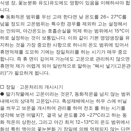
식생 장, 꽃눈분화 유도)유도에도 영향이 있음을 이해하셔야 합
니다.
● 동화적온 범위를 우선 고려 한다면 낮 온도를 26~ 27°C를
넘을 정도의 고온범위는 특수한 경우를 제외하 고는 설정해서
는 안되며, 야간온도는 호흡손실을 억제 하는 범위에서 15°C이
하로 설정하는 것이 보통입니다. 이와 같이 기본 영양생장을 유
지하는 것을 가장 중요한 사항으로 하나의 온도 범위에 있어서
휴면억제를 도모하 기에는 장일처리를 하는 시기가 매우 중요
합니다. 즉 휴 면이 깊어져 가는데도 고온으로 관리하지 않으면
휴면억 제가 어렵게 되어 일반적으로 말하는 “쪄서 넣기(고온관
리)”가 필요하게 됩니다.
□ 장일ᆞ고온처리의 개시시기
● 딸기작물에서 고온이라는 것은?, 동화적온을 넘지 않는 범위
내에서의 상대적 고온입니다. 촉성재배에서는 하우 스에 비닐
을 씌우고 보온을 개시하여 관리를 하며 전조 를 하는 시기를
생각해 보면 어떨지?, 결국 낮 온도를 26 ~27°C라고 하는 동
화 적온의 상한선, 그리고 야간 최저 12~13°C의 온도 범위에서
화성 특히 액아의 꽃눈분화 가 장일에 의해 억제되지 않는 다면