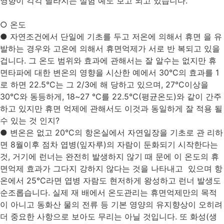
영향이 각각 달라지는 실험 예도 보고 되고 있습니다.
○ 온도
● 자연조건에서 단일에 기초를 두고 저온에 의해서 휴면 을 유
발하는 경우와 고온에 의해서 휴면억제가 서로 반 복되고 있을
겁니다. 그 온도 범위와 효과에 관해서는 잘 알수는 없지만 휴
면타파에 대한 변온의 영향을 시산한 예에서 30°C의 효과를 1
로 하면 22.5°C는 그 2/3에 해 당하고 있으며, 27°C이상을
30°C와 동등하게, 18~27 °C를 22.5°C(평균온도)와 같이 간주
하고 있지만 휴면 억제에 관해서도 이것과 동일하게 잘 적용 될
수 있는 것 인지?
● 변온은 없고 20°C의 항온실에서 자연일장을 기초로 관 리하
면 8월이후 점차 엽병(잎자루)의 자람이 둔화되기 시작한다는
것, 거기에 런너는 완전히 발생하지 않기 때 문에 이 온도의 휴
면억제 효과가 그다지 강하지 않다는 것을 나타내고 있으며 항
온에서 25°C라면 엽병 자람도 현저하게 왕성하고 런너 발생도
순조롭습니다. 실제 재 배에서 온도관리는 휴면억제만의 목적
이 아니고 동화산 물의 전류 등 기본 영양의 유지향상이 오히려
더 중요한 사항으로 보아도 무리는 아닐 것입니다. 또 화성(생