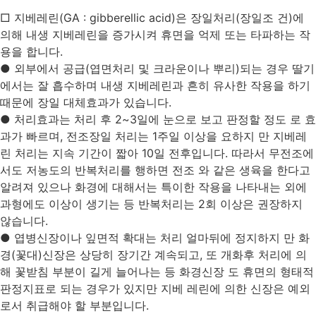
□ 지베레린(GA : gibberellic acid)은 장일처리(장일조 건)에
의해 내생 지베레린을 증가시켜 휴면을 억제 또는 타파하는 작
용을 합니다.
● 외부에서 공급(엽면처리 및 크라운이나 뿌리)되는 경우 딸기
에서는 잘 흡수하며 내생 지베레린과 흔히 유사한 작용을 하기
때문에 장일 대체효과가 있습니다.
● 처리효과는 처리 후 2~3일에 눈으로 보고 판정할 정도 로 효
과가 빠르며, 전조장일 처리는 1주일 이상을 요하지 만 지베레
린 처리는 지속 기간이 짧아 10일 전후입니다. 따라서 무전조에
서도 저농도의 반복처리를 행하면 전조 와 같은 생육을 한다고
알려져 있으나 화경에 대해서는 특이한 작용을 나타내는 외에
과형에도 이상이 생기는 등 반복처리는 2회 이상은 권장하지
않습니다.
● 엽병신장이나 잎면적 확대는 처리 얼마뒤에 정지하지 만 화
경(꽃대)신장은 상당히 장기간 계속되고, 또 개화후 처리에 의
해 꽃받침 부분이 길게 늘어나는 등 화경신장 도 휴면의 형태적
판정지표로 되는 경우가 있지만 지베 레린에 의한 신장은 예외
로서 취급해야 할 부분입니다.