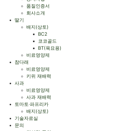
품질인증서
회사소개
Menu
딸기
배지(상토)
BC2
코코골드
BT(육묘용)
비료영양제
참다래
비료영양제
키위 재배력
사과
비료영양제
사과 재배력 ​
토마토·파프리카
배지(상토)
기술자료실
문의