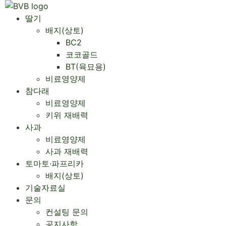
Skip
to
딸기
content
배지(상토)
BC2
코코골드
BT(육묘용)
비료영양제
참다래
비료영양제
키위 재배력
사과
비료영양제
사과 재배력 ​
토마토·파프리카
배지(상토)
기술자료실
문의
컨설팅 문의
공지사항