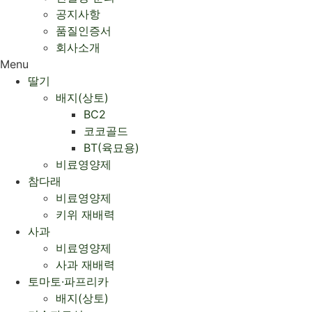
공지사항
품질인증서
회사소개
Menu
딸기
배지(상토)
BC2
코코골드
BT(육묘용)
비료영양제
참다래
비료영양제
키위 재배력
사과
비료영양제
사과 재배력 ​
토마토·파프리카
배지(상토)