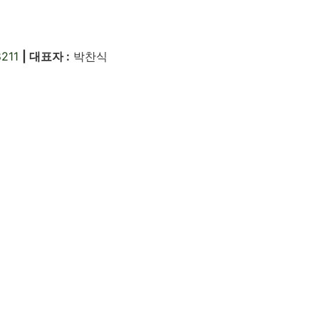
8211
| 대표자 :
박찬식