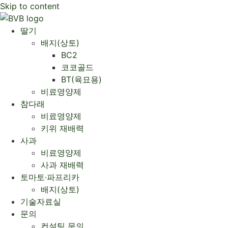
Skip to content
딸기
배지(상토)
BC2
코코골드
BT(육묘용)
비료영양제
참다래
비료영양제
키위 재배력
사과
비료영양제
사과 재배력 ​
토마토·파프리카
배지(상토)
기술자료실
문의
컨설팅 문의