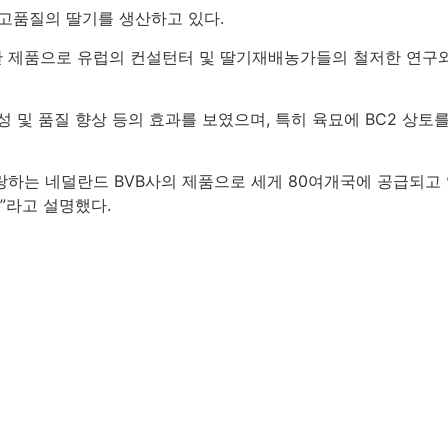
고품질의 딸기를 생산하고 있다
.
 제품으로 유럽의 컨설턴터 및 딸기재배농가들의 철저한 연구와
성 및 품질 향상 등의 효과를 보였으며
,
특히 육묘에
BC2
상토를
랑하는 네덜란드
BVB
사의 제품으로 세게
80
여개국에 공급되고
”
라고 설명했다
.