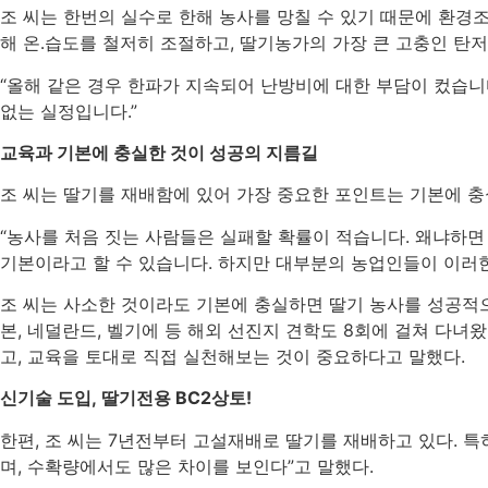
조 씨는 한번의 실수로 한해 농사를 망칠 수 있기 때문에 환
해 온․습도를 철저히 조절하고
,
딸기농가의 가장 큰 고충인 탄
“
올해 같은 경우 한파가 지속되어 난방비에 대한 부담이 컸습
없는 실정입니다
.”
교육과 기본에 충실한 것이 성공의 지름길
조 씨는 딸기를 재배함에 있어 가장 중요한 포인트는 기본에 
“
농사를 처음 짓는 사람들은 실패할 확률이 적습니다
.
왜냐하면
기본이라고 할 수 있습니다
.
하지만 대부분의 농업인들이 이러
조 씨는 사소한 것이라도 기본에 충실하면 딸기 농사를 성공적
본
,
네덜란드
,
벨기에 등 해외 선진지 견학도
8
회에 걸쳐 다녀
고
,
교육을 토대로 직접 실천해보는 것이 중요하다고 말했다
.
신기술 도입
,
딸기전용
BC2
상토
!
한편
,
조 씨는
7
년전부터 고설재배로 딸기를 재배하고 있다
.
특
며
,
수확량에서도 많은 차이를 보인다
”
고 말했다
.