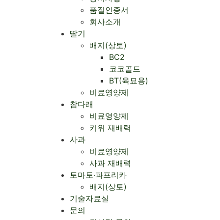
품질인증서
회사소개
Menu
딸기
배지(상토)
BC2
코코골드
BT(육묘용)
비료영양제
참다래
비료영양제
키위 재배력
사과
비료영양제
사과 재배력 ​
토마토·파프리카
배지(상토)
기술자료실
문의