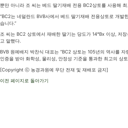
뿐만 아니라 조 씨는 베드 딸기재배 전용
BC2
상토를 사용해 최
“BC2
는 네덜란드
BVB
사에서 베드 딸기재배 전용상토로 개발한
습니다
.”
조 씨는
BC2
상토에서 재배한 딸기는 당도가
14°Bx
이상
,
저장
고 말했다
.
BVB
원예배지 박찬식 대표는
“BC2
상토는
105
년의 역사를 자
인증을 받아 화학성
,
물리성
,
안정성 기준을 통과한 최고의 상토
[Copyright
ⓒ 농경과원예 무단 전재 및 재배포 금지
]
이전 페이지로 돌아가기