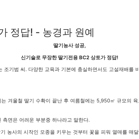
 정답! - 농경과 원예
딸기농사 성공
,
신기술로 무장한
딸기전용 BC2
상토가 정답
!
는 조기범 씨
.
다양한 교육과 기본에 충실하면서도 고설재배를 
씨는 겨울철 딸기 수확이 끝난 후 여름철에는
5,950
㎡ 규모의 육
인 측면은 어려운 부분중 하나라고 말한다
.
기 농사의 시작인 모종을 키우는 것부터 꽃을 피워 열매를 매