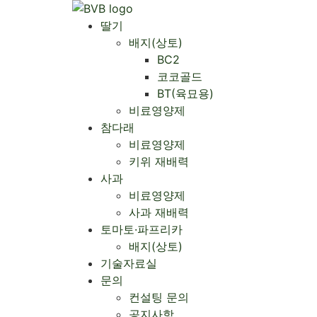
Skip
to
딸기
content
배지(상토)
BC2
코코골드
BT(육묘용)
비료영양제
참다래
비료영양제
키위 재배력
사과
비료영양제
사과 재배력 ​
토마토·파프리카
배지(상토)
기술자료실
문의
컨설팅 문의
공지사항