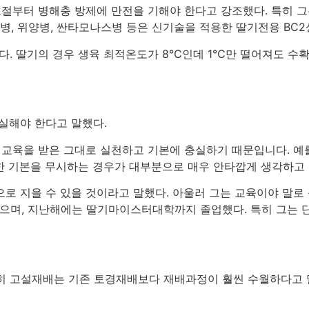
경조절부터 병해충 방제에 만전을 기해야 한다고 강조했다
.
특히 그
저병
,
위양병
,
싼타모나스병 등은 신기술을 적용한 딸기전용
BC2
니다
.
딸기의 경우 생육 최적온도가
8
℃인데
1
℃만 떨어져도 수확
충실해야 한다고 말했다
.
 교육을 받은 그대로 실천하고 기본에 충실하기 때문입니다
.
예
한 기본을 무시하는 경우가 대부분으로 매우 안타깝게 생각하고
으로 지을 수 있을 것이라고 말했다
.
아울러 그는 교육이야 말로
왔으며
,
지난해에는 딸기마이스터대학까지 졸업했다
.
특히 그는 
히 고설재배는 기존 토경재배보다 재배과정이 훨씬 수월하다고