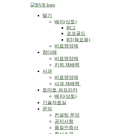
Skip
to
딸기
content
배지(상토)
BC2
코코골드
BT(육묘용)
비료영양제
참다래
비료영양제
키위 재배력
사과
비료영양제
사과 재배력 ​
토마토·파프리카
배지(상토)
기술자료실
문의
컨설팅 문의
공지사항
품질인증서
회사소개