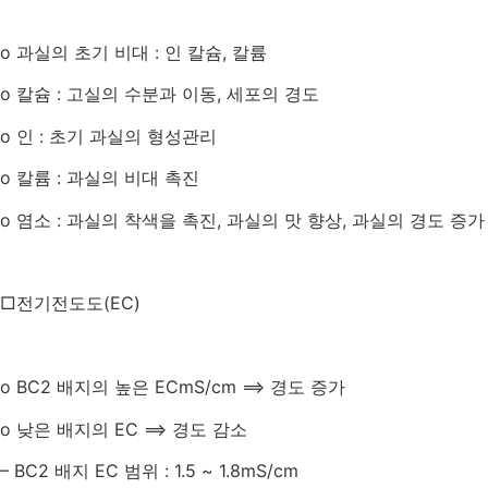
o
과실의 초기 비대
:
인 칼슘
,
칼륨
o
칼슘
:
고실의 수분과 이동
,
세포의 경도
o
인
:
초기 과실의 형성관리
o
칼륨
:
과실의 비대 촉진
o
염소
:
과실의 착색을 촉진
,
과실의 맛 향상
,
과실의 경도 증가
□전기전도도
(EC)
o BC2
배지의 높은
ECmS/cm
⟹ 경도 증가
o
낮은 배지의
EC
⟹ 경도 감소
– BC2
배지
EC
범위
: 1.5 ~ 1.8mS/cm