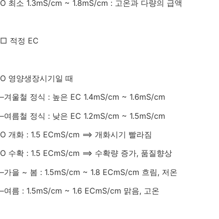
O
최소
1.3mS/cm ~ 1.8mS/cm :
고온과 다량의 급액
□ 적정
EC
O
영양생장시기일 때
–
겨울철 정식
:
높은
EC 1.4
mS/cm
~ 1.6
mS/cm
–
여름철 정식
:
낮은
EC 1.2
mS/cm
~ 1.5
mS/cm
O
개화
: 1.5 EC
mS/cm
⟹ 개화시기 빨라짐
O
수확
: 1.5 EC
mS/cm
⟹ 수확량 증가
,
품질향상
–
가을
~
봄
: 1.5
mS/cm
~ 1.8 EC
mS/cm
흐림
,
저온
–
여름
: 1.5
mS/cm
~ 1.6 EC
mS/cm
맑음
,
고온