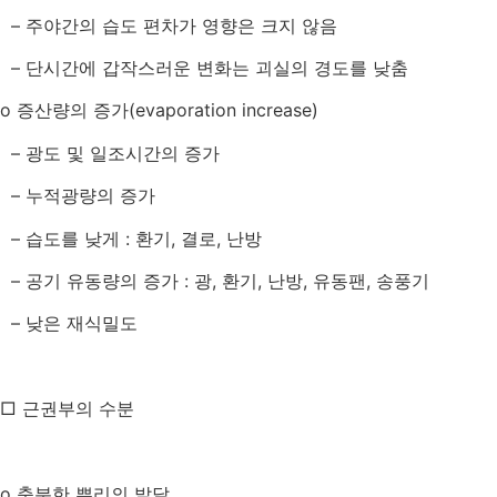
–
주야간의 습도 편차가 영향은 크지 않음
–
단시간에 갑작스러운 변화는 괴실의 경도를 낮춤
o
증산량의 증가
(evaporation increase)
–
광도 및 일조시간의 증가
–
누적광량의 증가
–
습도를 낮게
:
환기
,
결로
,
난방
–
공기 유동량의 증가
:
광
,
환기
,
난방
,
유동팬
,
송풍기
–
낮은 재식밀도
□ 근권부의 수분
o
충분한 뿌리의 발달