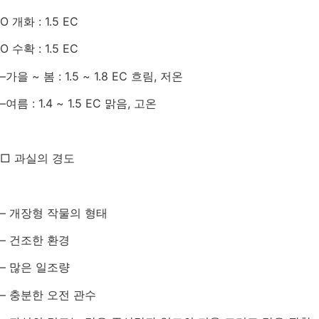
O
개화
: 1.5 EC
O
수확
: 1.5 EC
–
가을
~
봄
: 1.5 ~ 1.8 EC
흐림
,
저온
–
여름
: 1.4 ~ 1.5 EC
맑음
,
고온
□ 과실의 경도
–
개장형 작물의 형태
–
건조한 환경
–
많은 일조량
–
충분한 오전 관수