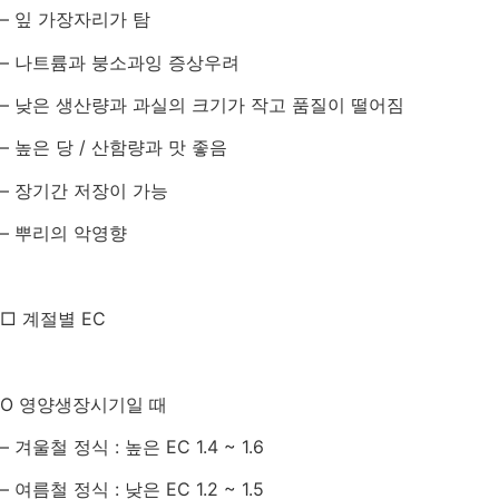
–
잎 가장자리가 탐
–
나트륨과 붕소과잉 증상우려
–
낮은 생산량과 과실의 크기가 작고 품질이 떨어짐
–
높은 당
/
산함량과 맛 좋음
–
장기간 저장이 가능
–
뿌리의 악영향
□ 계절별
EC
O
영양생장시기일 때
–
겨울철 정식
:
높은
EC 1.4 ~ 1.6
–
여름철 정식
:
낮은
EC 1.2 ~ 1.5