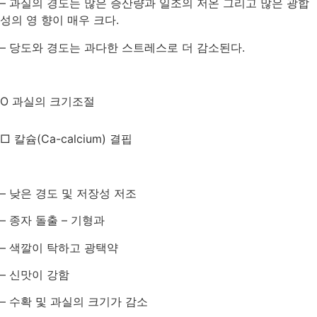
–
과실의 경도는 많은 증산량과 일조의 저온 그리고 많은 광합
성의 영 향이 매우 크다
.
–
당도와 경도는 과다한 스트레스로 더 감소된다
.
O
과실의 크기조절
□ 칼슘
(Ca-calcium)
결핍
–
낮은 경도 및 저장성 저조
–
종자 돌출
–
기형과
–
색깔이 탁하고 광택약
–
신맛이 강함
–
수확 및 과실의 크기가 감소