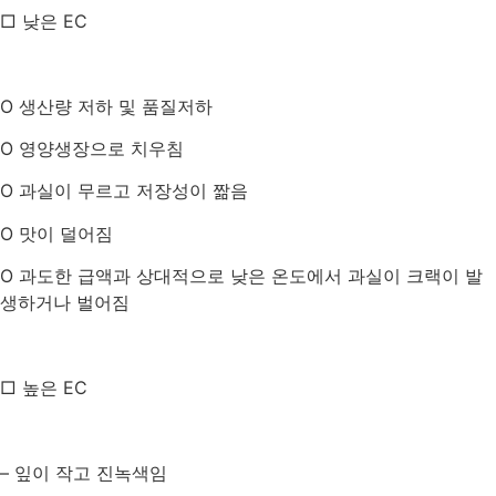
​□ 낮은
EC
O
생산량 저하 및 품질저하
O
영양생장으로 치우침
O
과실이 무르고 저장성이 짦음
O
맛이 덜어짐
O
과도한 급액과 상대적으로 낮은 온도에서 과실이 크랙이 발
생하거나 벌어짐
□ 높은
EC
–
잎이 작고 진녹색임