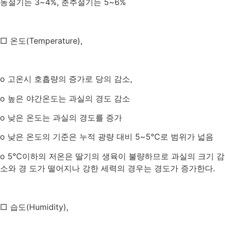
동절기는
3~4%,
춘추절기는
5~6%
□ 온도
(Temperature),
o
고온시 호흡량의 증가로 당의 감소
,
o
높은 야간온도는 과실의 경도 감소
o
낮은 온도는 과실의 경도를 증가
o
낮은 온도의 기준은 누적 광량 대비
5~5
℃로 범위가 넓음
o 5
℃이하의 저온은 딸기의 생육이 불량하므로 과실의 크기 감
소와 경 도가 떨어지나 강한 세력의 경우는 경도가 증가한다
.
□ 습도
(Humidity),