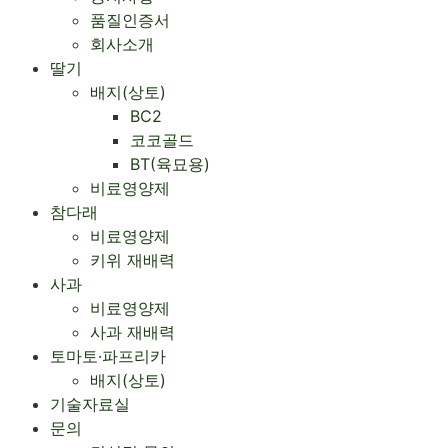
품질인증서
회사소개
Menu
딸기
배지(상토)
BC2
코코골드
BT(육묘용)
비료영양제
참다래
비료영양제
키위 재배력
사과
비료영양제
사과 재배력 ​
토마토·파프리카
배지(상토)
기술자료실
문의