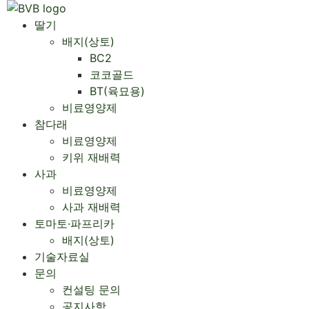
Skip
to
딸기
content
배지(상토)
BC2
코코골드
BT(육묘용)
비료영양제
참다래
비료영양제
키위 재배력
사과
비료영양제
사과 재배력 ​
토마토·파프리카
배지(상토)
기술자료실
문의
컨설팅 문의
공지사항