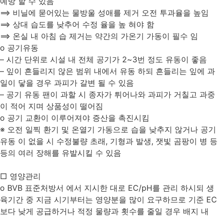
예방 할 수 있음
⟹ 비닐에 묻어있는 물방울 성애를 제거 오전 투과율을 높임
⟹ 상대 습도를 낮추어 수정 율을 높 혀야 함
⟹ 온실 내 아침 습 제거는 약간의 가온기 가동이 필수 임
o 공기유동
– 시간 단위로 시설 내 전체 공기가 2~3번 정도 유동이 좋음
– 잎이 흔들리지 않은 범위 내에서 유동 하되 흔들리는 잎에 과
일이 닿을 경우 과피가 갈변 될 수 있음
– 공기 유동 팬이 과할 시 종자가 튀어나와 과피가 거칠고 과중
이 적어 지며 상품성이 떨어짐
o 공기 교환이 이루어져야 증산을 촉진시킴
※ 오전 일찍 환기 및 온열기 가동으로 습을 낮추지 않거나 공기
유동 이 없을 시 수정불량 초래, 기형과 발생, 잿빛 곰팡이 병 등
등의 여러 장해를 유발시킬 수 있음
□ 영양관리
o BVB 표준처방서 에서 지시한 대로 EC/pH를 관리 하시되 생
육기간 중 지금 시기부터는 영양분을 많이 요구하므로 기준 EC
보다 낮게 공급하거나 적정 물량과 횟수를 줄일 경우 배지 내