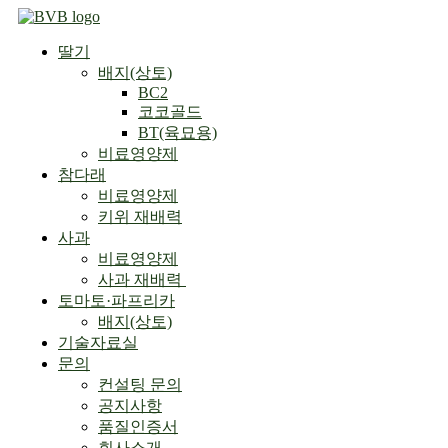
Skip
to
딸기
content
배지(상토)
BC2
코코골드
BT(육묘용)
비료영양제
참다래
비료영양제
키위 재배력
사과
비료영양제
사과 재배력 ​
토마토·파프리카
배지(상토)
기술자료실
문의
컨설팅 문의
공지사항
품질인증서
회사소개