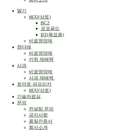
Menu
딸기
배지(상토)
BC2
코코골드
BT(육묘용)
비료영양제
참다래
비료영양제
키위 재배력
사과
비료영양제
사과 재배력 ​
토마토·파프리카
배지(상토)
기술자료실
문의
컨설팅 문의
공지사항
품질인증서
회사소개