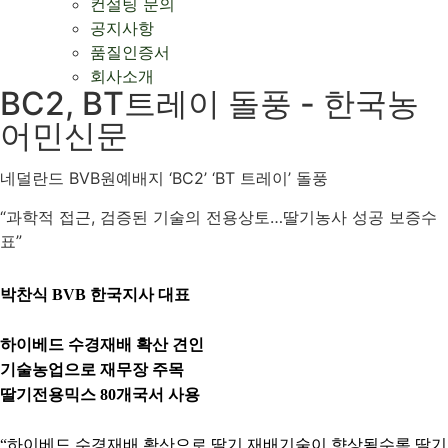
컨설팅 문의
공지사항
품질인증서
회사소개
BC2, BT트레이 돌풍 - 한국농
어민신문
네덜란드 BVB원예배지 ‘BC2’ ‘BT 트레이’ 돌풍
“과학적 접근, 검증된 기술의 전용상토…딸기농사 성공 보증수
표”
박찬식 BVB 한국지사 대표
하이베드 수경재배 확산 견인
기술농업으로 재무장 주목
딸기전용믹스 80개국서 사용
“하이베드 수경재배 확산으로 딸기 재배기술이 향상될수록 딸기