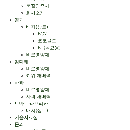
품질인증서
회사소개
Menu
딸기
배지(상토)
BC2
코코골드
BT(육묘용)
비료영양제
참다래
비료영양제
키위 재배력
사과
비료영양제
사과 재배력 ​
토마토·파프리카
배지(상토)
기술자료실
문의