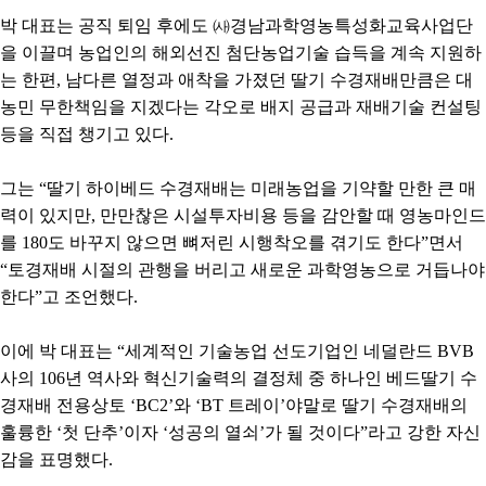
박 대표는 공직 퇴임 후에도 ㈔경남과학영농특성화교육사업단
을 이끌며 농업인의 해외선진 첨단농업기술 습득을 계속 지원하
는 한편, 남다른 열정과 애착을 가졌던 딸기 수경재배만큼은 대
농민 무한책임을 지겠다는 각오로 배지 공급과 재배기술 컨설팅
등을 직접 챙기고 있다.
그는 “딸기 하이베드 수경재배는 미래농업을 기약할 만한 큰 매
력이 있지만, 만만찮은 시설투자비용 등을 감안할 때 영농마인드
를 180도 바꾸지 않으면 뼈저린 시행착오를 겪기도 한다”면서
“토경재배 시절의 관행을 버리고 새로운 과학영농으로 거듭나야
한다”고 조언했다.
이에 박 대표는 “세계적인 기술농업 선도기업인 네덜란드 BVB
사의 106년 역사와 혁신기술력의 결정체 중 하나인 베드딸기 수
경재배 전용상토 ‘BC2’와 ‘BT 트레이’야말로 딸기 수경재배의
훌륭한 ‘첫 단추’이자 ‘성공의 열쇠’가 될 것이다”라고 강한 자신
감을 표명했다.