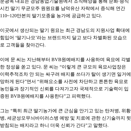
문광옥 대표는 경남농업기술원에서 조직배양을 통해 순화·증식
시킨 딸기 무균모주 원원묘를 남덕유산 자락에서 증식해 연간
110~120만본의 딸기모종을 농가에 공급하고 있다.
이곳에서 생산되는 딸기 원묘는 최근 경남도의 지원사업 확대에
힘입어 ‘딸기나모’라는 브랜드까지 달고 보다 차별화된 모습으
로 고객들을 찾아간다.
이에 문 씨는 지난해부터 BVB원예배지를 사용하며 육묘에 각별
한 정성을 쏟고 있다. 문 씨는 “이렇게 큰 규모의 육묘사업장은
이력추적조차 안 되는 싸구려 배지를 쓰다가 탈이 생기면 일거에
망하게 된다”면서 “위해요소를 사전에 차단하고 튼튼한 육묘로
농민들과 장기적인 신뢰를 다져가고자 국제적으로 기술력이 입
증된 BVB원예배지를 사용한다”고 피력했다.
그는 “특히 최근 딸기농가에 큰 근심을 안기고 있는 탄저병, 위황
병, 세균성모무늬바이러스병 예방 및 치료에 관한 신기술까지 뒷
받침되는 배지라고 하니 더욱 신뢰가 간다”고 말했다.