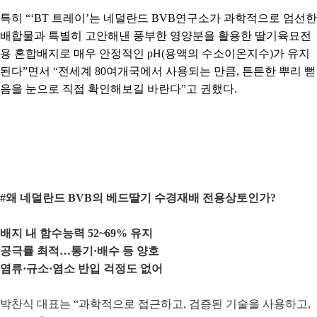
특히 “‘BT 트레이’는 네덜란드 BVB연구소가 과학적으로 엄선한
배합물과 특별히 고안해낸 풍부한 영양분을 활용한 딸기육묘전
용 혼합배지로 매우 안정적인 pH(용액의 수소이온지수)가 유지
된다”면서 “전세계 80여개국에서 사용되는 만큼, 튼튼한 뿌리 뻗
음을 눈으로 직접 확인해보길 바란다”고 권했다.
#왜 네덜란드 BVB의 베드딸기 수경재배 전용상토인가?
배지 내 함수능력 52~69% 유지
공극률 최적…통기·배수 등 양호
염류·규소·염소 반입 걱정도 없어
박찬식 대표는 “과학적으로 접근하고, 검증된 기술을 사용하고,