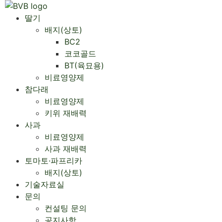
Skip
to
딸기
content
배지(상토)
BC2
코코골드
BT(육묘용)
비료영양제
참다래
비료영양제
키위 재배력
사과
비료영양제
사과 재배력 ​
토마토·파프리카
배지(상토)
기술자료실
문의
컨설팅 문의
공지사항