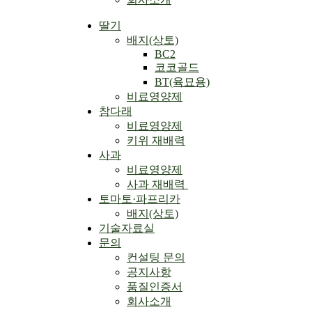
Menu
딸기
배지(상토)
BC2
코코골드
BT(육묘용)
비료영양제
참다래
비료영양제
키위 재배력
사과
비료영양제
사과 재배력 ​
토마토·파프리카
배지(상토)
기술자료실
문의
컨설팅 문의
공지사항
품질인증서
회사소개