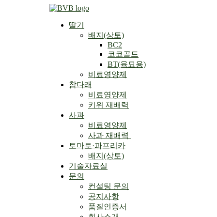
Skip
to
딸기
content
배지(상토)
BC2
코코골드
BT(육묘용)
비료영양제
참다래
비료영양제
키위 재배력
사과
비료영양제
사과 재배력 ​
토마토·파프리카
배지(상토)
기술자료실
문의
컨설팅 문의
공지사항
품질인증서
회사소개