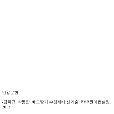
인용문헌
-김희규, 박동만. 베드딸기 수경재배 신기술, BVB원예컨설팅,
2013