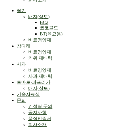
Menu
딸기
배지(상토)
BC2
코코골드
BT(육묘용)
비료영양제
참다래
비료영양제
키위 재배력
사과
비료영양제
사과 재배력 ​
토마토·파프리카
배지(상토)
기술자료실
문의
컨설팅 문의
공지사항
품질인증서
회사소개