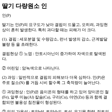
딸기 다량원소 인
인(P)
딸기는 인(P)의 요구도가 낮아 결핍이 드물고, 오히려, 과잉현
상이 흔히 발생한다. 특히 과다할 때는 피해가 더 크다.
(1). 결핍
: 세포분열 및 수량감소, 런너 발생의 감소, 근계발달
불량 등 을 초래한다.
결핍현상 ① 노엽 : 안토시아닌이 증가하여 자색으로 탈색된
다.
② 어린잎 : 암녹색으로 나타난다.
(2) 과잉
:
일반적으로 결핍의 피해보다 더욱 심하다. 인(P)은
주로 질소(N) 를
거듭 시비 할수록 그 축적량이 늘어난다.
① 과잉현상
:
인(P)은 음이온의 형태를 하고 있어 양이온인 철
(Fe)
, 알루 미늄
(
Al)
칼슘(Ca), 구리
(Cu)
, 야연
(Zn)
등과 함께 결
합되면 불용성 침전물이 형성된다
.
② 인의 가용성
: 토양pH, 토양습도, 토성, 유기물 함량, 점토의