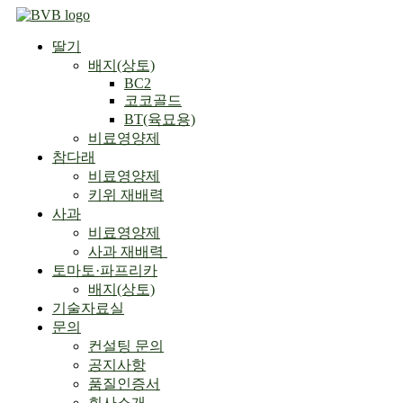
Skip
to
딸기
content
배지(상토)
BC2
코코골드
BT(육묘용)
비료영양제
참다래
비료영양제
키위 재배력
사과
비료영양제
사과 재배력 ​
토마토·파프리카
배지(상토)
기술자료실
문의
컨설팅 문의
공지사항
품질인증서
회사소개