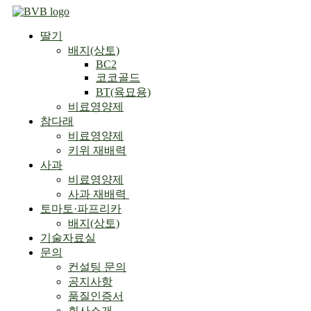
Skip
to
딸기
content
배지(상토)
BC2
코코골드
BT(육묘용)
비료영양제
참다래
비료영양제
키위 재배력
사과
비료영양제
사과 재배력 ​
토마토·파프리카
배지(상토)
기술자료실
문의
컨설팅 문의
공지사항
품질인증서
회사소개