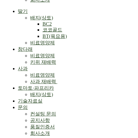
Menu
딸기
배지(상토)
BC2
코코골드
BT(육묘용)
비료영양제
참다래
비료영양제
키위 재배력
사과
비료영양제
사과 재배력 ​
토마토·파프리카
배지(상토)
기술자료실
문의
컨설팅 문의
공지사항
품질인증서
회사소개