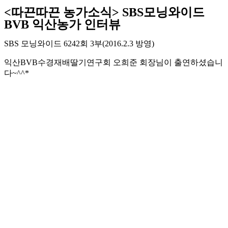
<따끈따끈 농가소식> SBS모닝와이드
BVB 익산농가 인터뷰
SBS 모닝와이드 6242회 3부(2016.2.3 방영)
익산BVB수경재배딸기연구회 오희준 회장님이 출연하셨습니
다~^^*