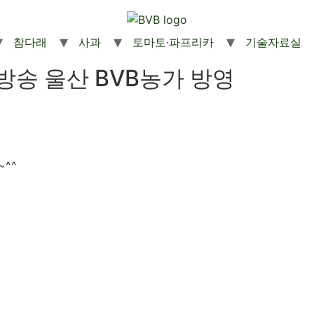
참다래
사과
토마토·파프리카
기술자료실
방송 울산 BVB농가 방영
^^