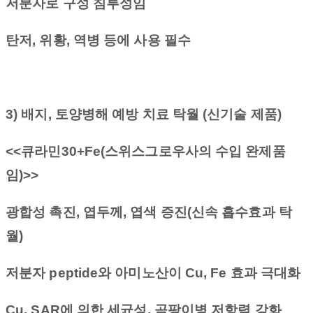
저분자로 구성 침투성임
탄저
,
위황
,
역병 등에 사용 필수
3)
배지
,
토양병해 예방 치료 탁월
(
신기술 제품
)
<<
큐라민
30+Fe(
스위스그로우사의 수입 완제품
임
)>>
광합성 촉진
,
엽두께
,
엽색 증진
(
신속 흡수효과 탁
월
)
저분자
peptide
와 아미노산이
Cu, Fe
효과 극대화
Cu, SAR
에 의한 세균성
,
곰팡이병 저항력 강화