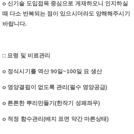
o
신기술 도입접목 중심으로 게재하오니 인지하실
때 다소 반복되는 점이 있으시더라도 양해해주시기
바랍니다
.
□ 묘령 및 비료관리
o
정식시기를 역산
90
일
~100
일 묘 생산
o
영양결핍이 없도록 관리
(
필수 영양공급
)
o
튼튼한 뿌리만들기
(
한작기 성패좌우
)
o
적정 함수관리
(
배지 표면 약간 마른상태
)