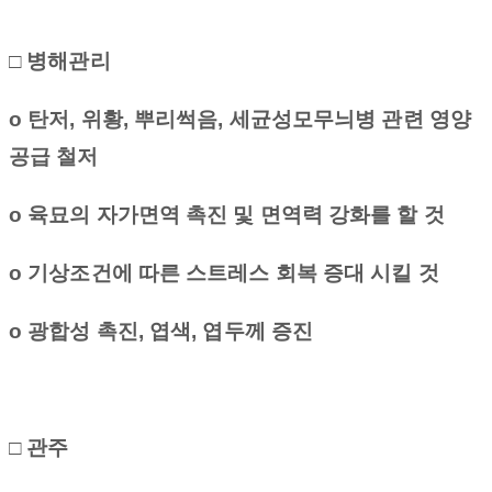
□ 병해관리
o
탄저
,
위황
,
뿌리썩음
,
세균성모무늬병 관련 영양
공급 철저
o
육묘의 자가면역 촉진 및 면역력 강화를 할 것
o
기상조건에 따른 스트레스 회복 증대 시킬 것
o
광합성 촉진
,
엽색
,
엽두께 증진
□ 관주