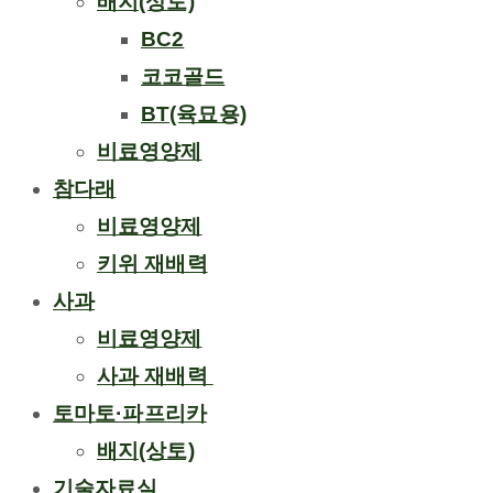
배지(상토)
BC2
코코골드
BT(육묘용)
비료영양제
참다래
비료영양제
키위 재배력
사과
비료영양제
사과 재배력 ​
토마토·파프리카
배지(상토)
기술자료실