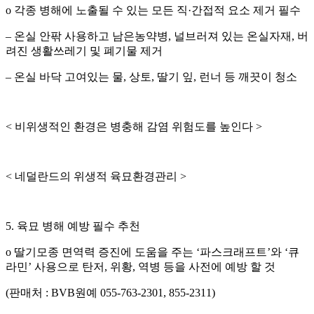
o
각종 병해에 노출될 수 있는 모든 직
·
간접적 요소 제거 필수
–
온실 안팎 사용하고 남은농약병
,
널브러져 있는 온실자재
,
버
려진 생활쓰레기 및 폐기물 제거
–
온실 바닥 고여있는 물
,
상토
,
딸기 잎
,
런너 등 깨끗이 청소
<
비위생적인 환경은 병충해 감염 위험도를 높인다
>
<
네덜란드의 위생적 육묘환경관리
>
5.
육묘 병해 예방 필수 추천
o
딸기모종 면역력 증진에 도움을 주는
‘
파스크래프트
’
와
‘
큐
라민
’
사용으로 탄저
,
위황
,
역병 등을 사전에 예방 할 것
(
판매처
: BVB
원예
055-763-2301, 855-2311)