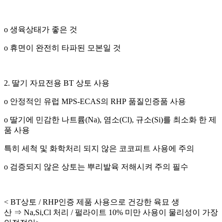
o
생육상태가 좋은 것
o
휴면이 완전히 타파된 모본일 것
2.
딸기 자묘전용
BT
상토 사용
o
안정적인 유럽
MPS-ECAS
의
RHP
품질인증품 사용
o
딸기에 민감한 나트륨
(Na),
염소
(Cl),
규소
(Si)
를 최소화 한 제
품 사용
특히 세척 및 화학처리 되지 않은 코코피트 사용에 주의
o
검증되지 않은 상토는 뿌리발육 저해시켜 주의 필수
< BT
상토
/ RHP
인증 제품 사용으로 건강한 육묘 생
산 ⇒
Na,Si,Cl
처리
/
펄라이트
10%
미만 사용이 물리성이 가장