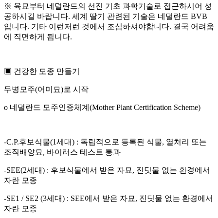
※ 육묘부터 네덜란드의 선진 기초 과학기술로 접근하시어 성
공하시길 바랍니다
.
세계 딸기 관련된 기술은 네덜란드
BVB
입니다
.
기타 이런저런 것에서 조심하셔야합니다
.
결국 어려움
에 직면하게 됩니다
.
▣ 건강한 모종 만들기
무병모주
(
어미묘
)
로 시작
o
네덜란드 모주인증체계
(Mother Plant Certification Scheme)
-C.P.
후보식물
(1
세대
) :
독립적으로 등록된 식물
,
열처리 또는
조직배양묘
,
바이러스 테스트 통과
-SEE(2
세대
) :
후보식물에서 받은 자묘
,
진딧물 없는 환경에서
자란 모종
-SE1 / SE2 (3
세대
) : SEE
에서 받은 자묘
,
진딧물 없는 환경에서
자란 모종