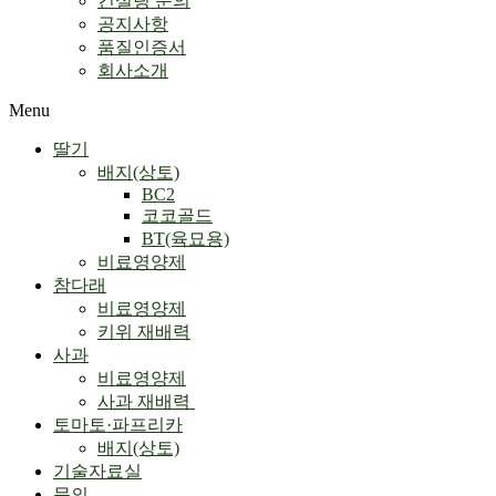
컨설팅 문의
공지사항
품질인증서
회사소개
Menu
딸기
배지(상토)
BC2
코코골드
BT(육묘용)
비료영양제
참다래
비료영양제
키위 재배력
사과
비료영양제
사과 재배력 ​
토마토·파프리카
배지(상토)
기술자료실
문의