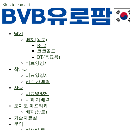
Skip to content
딸기
배지(상토)
BC2
코코골드
BT(육묘용)
비료영양제
참다래
비료영양제
키위 재배력
사과
비료영양제
사과 재배력 ​
토마토·파프리카
배지(상토)
기술자료실
문의