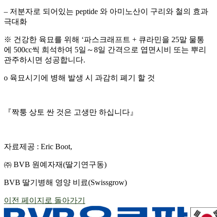
–
저분자로 되어있는
peptide
와 아미노산이 구리와 철의 효과
극대화
※ 건강한 육묘를 위해
‘
파스크래프트
+
큐라민을
25
말 물통
에
500cc
씩 희석하여
5
일～
8
일 간격으로 엽면시비 또는 뿌리
관주하시면 성공합니다
.
o
육묘시기에 병해 발생 시 과감히 폐기 할 것
『짝퉁 상토 싼 것은 고생만 하십니다』
자료제공
: Eric Boot,
㈜
BVB
원예자재
(
딸기연구동
)
BVB
딸기병해 영양 비료
(Swissgrow)
이전 페이지로 돌아가기