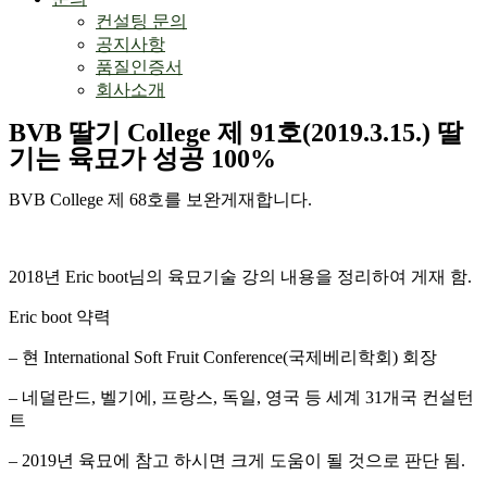
컨설팅 문의
공지사항
품질인증서
회사소개
BVB 딸기 College 제 91호(2019.3.15.) 딸
기는 육묘가 성공 100%
BVB College
제
68
호를 보완게재합니다
.
2018
년
Eric boot
님의 육묘기술 강의 내용을 정리하여 게재 함
.
Eric boot
약력
–
현
International Soft Fruit Conference(
국제베리학회
)
회장
–
네덜란드
,
벨기에
,
프랑스
,
독일
,
영국 등 세계
31
개국 컨설턴
트
– 2019
년 육묘에 참고 하시면 크게 도움이 될 것으로 판단 됨
.