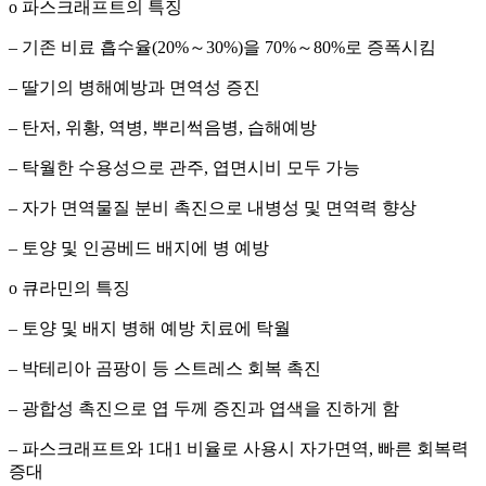
o
파스크래프트의 특징
–
기존 비료 흡수율
(20%
～
30%)
을
70%
～
80%
로 증폭시킴
–
딸기의 병해예방과 면역성 증진
–
탄저
,
위황
,
역병
,
뿌리썩음병
,
습해예방
–
탁월한 수용성으로 관주
,
엽면시비 모두 가능
–
자가 면역물질 분비 촉진으로 내병성 및 면역력 향상
–
토양 및 인공베드 배지에 병 예방
o
큐라민의 특징
–
토양 및 배지 병해 예방 치료에 탁월
–
박테리아 곰팡이 등 스트레스 회복 촉진
–
광합성 촉진으로 엽 두께 증진과 엽색을 진하게 함
–
파스크래프트와
1
대
1
비율로 사용시 자가면역
,
빠른 회복력
증대