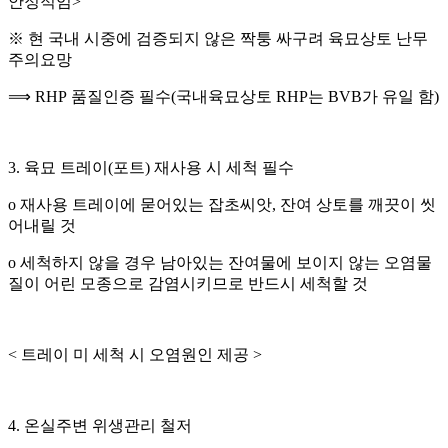
안정적임
>
※ 현 국내 시중에 검증되지 않은 짝퉁 싸구려 육묘상토 난무
주의요망
⟹
RHP
품질인증 필수
(
국내육묘상토
RHP
는
BVB
가 유일 함
)
3.
육묘 트레이
(
포트
)
재사용 시 세척 필수
o
재사용 트레이에 묻어있는 잡초씨앗
,
잔여 상토를 깨끗이 씻
어내릴 것
o
세척하지 않을 경우 남아있는 잔여물에 보이지 않는 오염물
질이 어린 모종으로 감염시키므로 반드시 세척할 것
<
트레이 미 세척 시 오염원인 제공
>
4.
온실주변 위생관리 철저