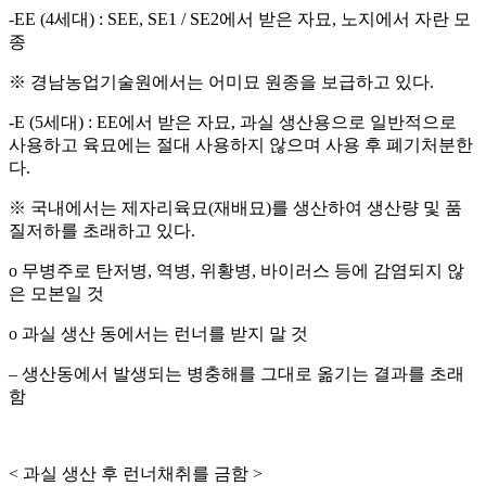
-EE (4
세대
) : SEE, SE1 / SE2
에서 받은 자묘
,
노지에서 자란 모
종
※ 경남농업기술원에서는 어미묘 원종을 보급하고 있다
.
-E (5
세대
) : EE
에서 받은 자묘
,
과실 생산용으로 일반적으로
사용하고 육묘에는 절대 사용하지 않으며 사용 후 폐기처분한
다
.
※ 국내에서는 제자리육묘
(
재배묘
)
를 생산하여 생산량 및 품
질저하를 초래하고 있다
.
o
무병주로 탄저병
,
역병
,
위황병
,
바이러스 등에 감염되지 않
은 모본일 것
o
과실 생산 동에서는 런너를 받지 말 것
–
생산동에서 발생되는 병충해를 그대로 옮기는 결과를 초래
함
<
과실 생산 후 런너채취를 금함
>