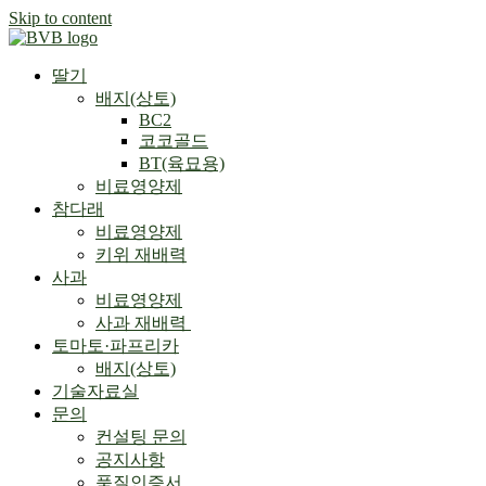
Skip to content
딸기
배지(상토)
BC2
코코골드
BT(육묘용)
비료영양제
참다래
비료영양제
키위 재배력
사과
비료영양제
사과 재배력 ​
토마토·파프리카
배지(상토)
기술자료실
문의
컨설팅 문의
공지사항
품질인증서