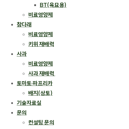
BT(육묘용)
비료영양제
참다래
비료영양제
키위 재배력
사과
비료영양제
사과 재배력 ​
토마토·파프리카
배지(상토)
기술자료실
문의
컨설팅 문의