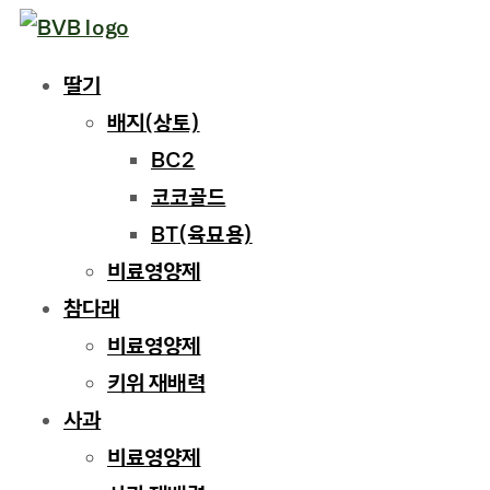
Skip
to
딸기
content
배지(상토)
BC2
코코골드
BT(육묘용)
비료영양제
참다래
비료영양제
키위 재배력
사과
비료영양제