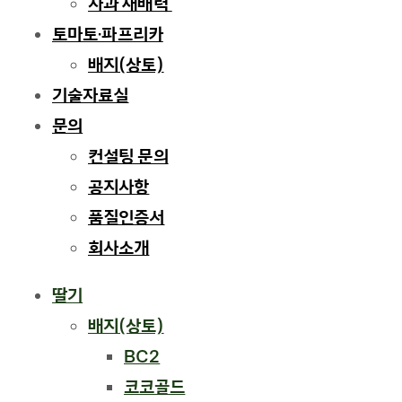
사과 재배력 ​
토마토·파프리카
배지(상토)
기술자료실
문의
컨설팅 문의
공지사항
품질인증서
회사소개
Menu
딸기
배지(상토)
BC2
코코골드