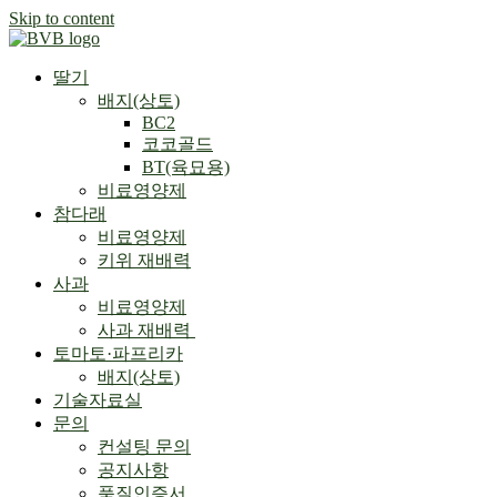
Skip to content
딸기
배지(상토)
BC2
코코골드
BT(육묘용)
비료영양제
참다래
비료영양제
키위 재배력
사과
비료영양제
사과 재배력 ​
토마토·파프리카
배지(상토)
기술자료실
문의
컨설팅 문의
공지사항
품질인증서