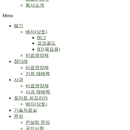
회사소개
Menu
딸기
배지(상토)
BC2
코코골드
BT(육묘용)
비료영양제
참다래
비료영양제
키위 재배력
사과
비료영양제
사과 재배력 ​
토마토·파프리카
배지(상토)
기술자료실
문의
컨설팅 문의
공지사항